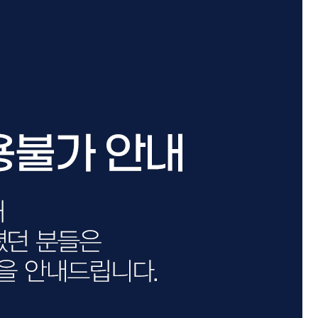
카미시
브레시
ATS 스타일뮤즈
글래미쉬
맥스