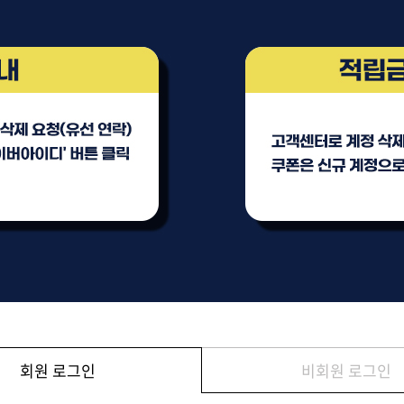
브러쉬
아이롱기
모로칸오일 트리트먼트
매직기
지날 125ml
드라이어
미용회원전용
회원 로그인
비회원 로그인