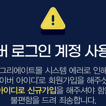
볼륨 라인
스무드 라인
텍스처
컬 라인
스타일링 라인
피니시 라인
컬러
브러시