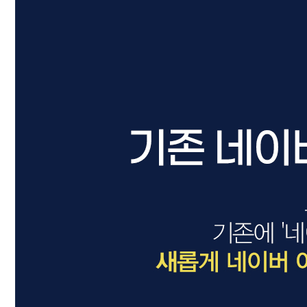
드라이기
펌기