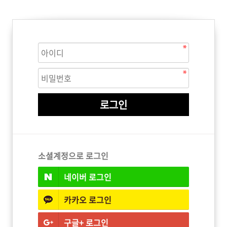
ISTURE
VOLUME
NO FRIZZ
컨디셔너
트리트먼트
오일
이벤트
살롱온리
체험단
어 레시피
헤어 트렌드
헤어 스튜디
우수회원 혜택
미용회원 혜택
소셜계정으로 로그인
네이버
로그인
광주
대구
대전
부산
서울
울산
인천
전남
카카오
로그인
구글+
로그인