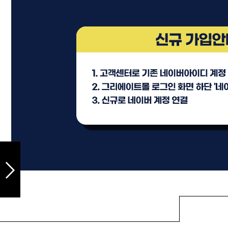
샴푸
컨디셔너
트리트먼트
토닉
세럼
오일
에센셜
스타일링