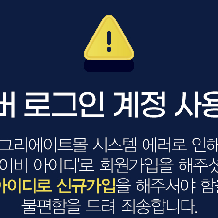
볼륨 라인
스무드 라인
텍스처
컬 라인
스타일링 라인
피니시 라인
컬러
브러시