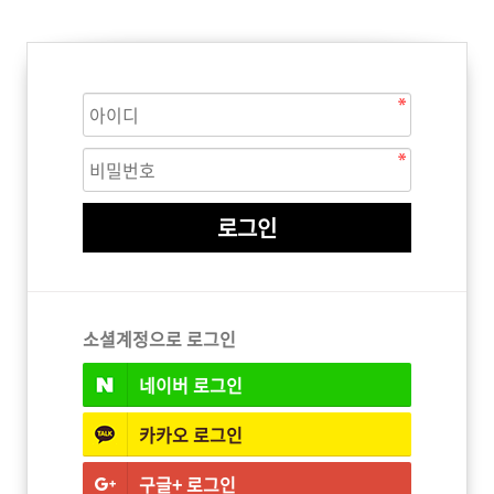
ISTURE
VOLUME
NO FRIZZ
컨디셔너
트리트먼트
오일
이벤트
살롱온리
체험단
어 레시피
헤어 트렌드
헤어 스튜디
우수회원 혜택
미용회원 혜택
소셜계정으로 로그인
네이버
로그인
광주
대구
대전
부산
서울
울산
인천
전남
카카오
로그인
구글+
로그인