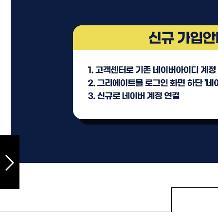
샴푸
컨디셔너
트리트먼트
토닉
세럼
오일
에센셜
스타일링