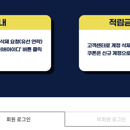
브러쉬
아이롱기
모로칸오일 트리트먼트
매직기
지날 125ml
드라이어
미용회원전용
회원 로그인
비회원 로그인