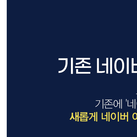
드라이기
펌기