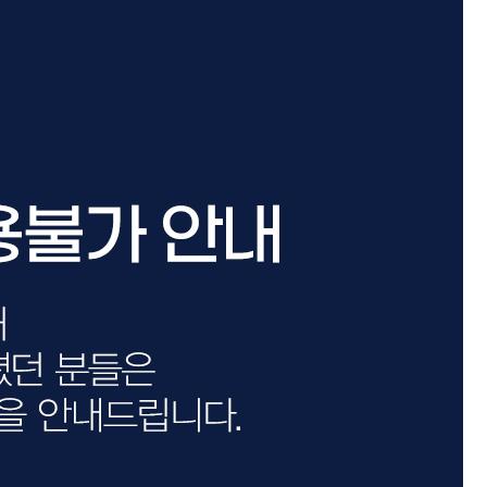
카미시
브레시
ATS 스타일뮤즈
글래미쉬
맥스