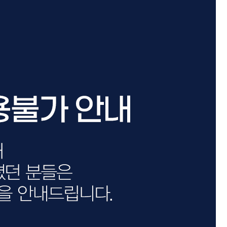
카미시
브레시
ATS 스타일뮤즈
글래미쉬
맥스