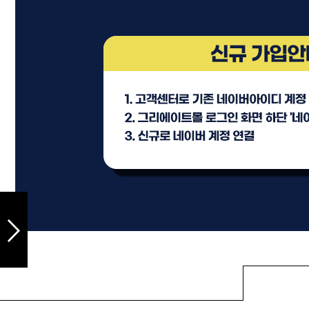
샴푸
컨디셔너
트리트먼트
토닉
세럼
오일
에센셜
스타일링