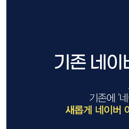
드라이기
펌기