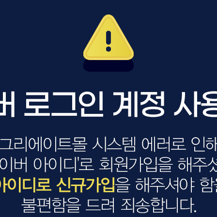
볼륨 라인
스무드 라인
텍스처
컬 라인
스타일링 라인
피니시 라인
컬러
브러시