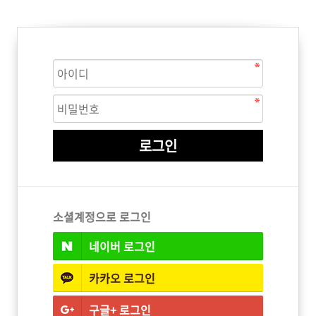
ISTURE
VOLUME
NO FRIZZ
컨디셔너
트리트먼트
오일
이벤트
살롱온리
체험단
어 레시피
헤어 트렌드
헤어 스튜디
우수회원 혜택
미용회원 혜택
소셜계정으로 로그인
네이버
로그인
광주
대구
대전
부산
서울
울산
인천
전남
카카오
로그인
구글+
로그인