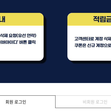
브러쉬
아이롱기
모로칸오일 트리트먼트
매직기
지날 125ml
드라이어
미용회원전용
회원 로그인
비회원 로그인