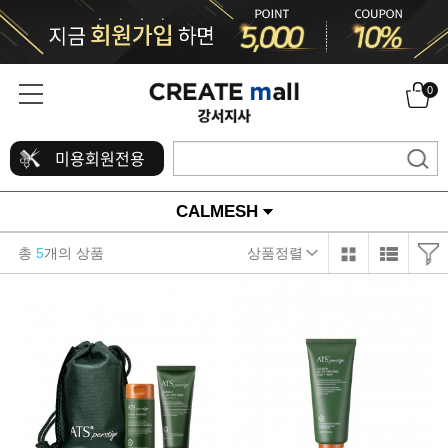
0
미용회원전용
CALMESH
총
5
개의 상품
상품정렬