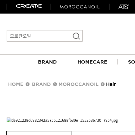
BRAND
HOMECARE
SO
HOME
BRAND
MOROCCANOIL
Hair
아이롱기
매직기