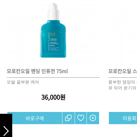
DAMAGE
MO
샴푸
쇼핑찬스
제품찾기
헤
모로칸오일 멘딩 인퓨전 75ml
모로칸오일 스무
모발 끝부분 케어
풍부한 영양의 
유 되어 윤기와
멤버쉽
36,000원
강원
경기
경남
경북
미용회