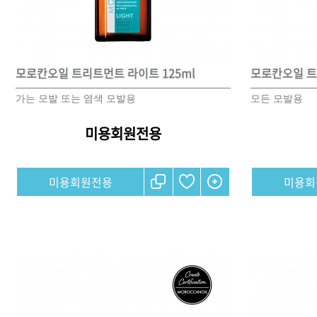
샴푸
컨디셔너
모로칸오일 트리트먼트 라이트 125ml
모로칸오일 트
트리트먼트
가는 모발 또는 염색 모발용
모든 모발용
토닉
세럼
미용회원전용
오일
에센셜
미용회원전용
미용회
스타일링