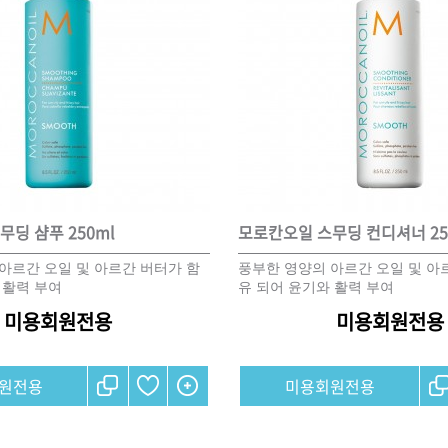
ISTURE
VOLUME
NO FRIZZ
컨디셔너
트리트먼트
오일
이벤트
살롱온리
체험단
어 레시피
헤어 트렌드
헤어 스튜디
딩 샴푸 250ml
모로칸오일 스무딩 컨디셔너 25
아르간 오일 및 아르간 버터가 함
풍부한 영양의 아르간 오일 및 아
 활력 부여
유 되어 윤기와 활력 부여
우수회원 혜택
미용회원 혜택
미용회원전용
미용회원전용
광주
대구
대전
부산
서울
울산
인천
전남
원전용
미용회원전용