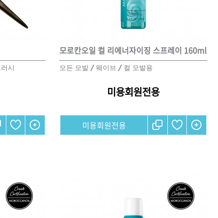
모로칸오일 컬 리에너자이징 스프레이 160ml
 오리
ATS 퍼스티지 엑스폴리시 오
일 100ml
브러시
모든 모발 / 웨이브 / 컬 모발용
미용회원전용
미용회원전용
미용회원전용