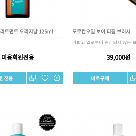
브러쉬
아이롱기
리트먼트 오리지날 125ml
모로칸오일 보어 티징 브러시
모로칸오일 트리트먼트
매직기
지날 125ml
가볍고 열로부터 손상되지 않는 
드라이어
미용회원전용
미용회원전용
39,000원
원전용