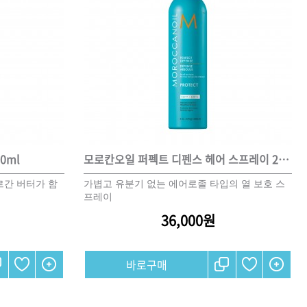
CURL
SCALP
스타일링
상품후기
오
제품사용팁
0ml
모로칸오일 퍼펙트 디펜스 헤어 스프레이 225ml
르간 버터가 함
가볍고 유분기 없는 에어로졸 타입의 열 보호 스
프레이
포인트
36,000원
전북
제주
충남
충북