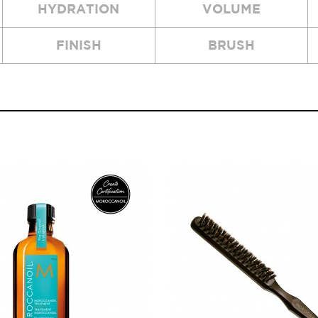
HYDRATION
VOLUME
볼륨 라인
스무드 라인
FINISH
BRUSH
텍스처
컬 라인
스타일링 라인
피니시 라인
컬러
브러시