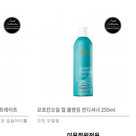
센트레이트
모로칸오일 컬 클렌징 컨디셔너 250ml
려운 곱슬머리를
모든 모발용
미용회원전용