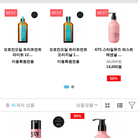
BEST
BEST
BEST
모로칸오일 트리트먼트
모로칸오일 트리트먼트
ATS 스타일뮤즈 퍼스트
라이트 12…
오리지날 1…
에센셜 …
미용회원전용
미용회원전용
28,000원
14,000원
50%
총
46
개의 상품
상품정렬
50%