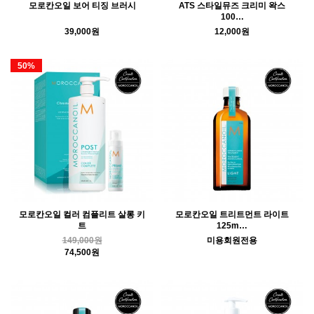
모로칸오일 보어 티징 브러시
ATS 스타일뮤즈 크리미 왁스
100…
39,000원
12,000원
50%
모로칸오일 컬러 컴플리트 살롱 키
모로칸오일 트리트먼트 라이트
트
125m…
149,000원
미용회원전용
74,500원