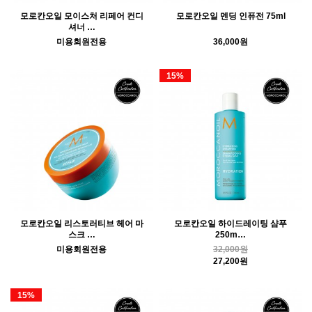
모로칸오일 모이스처 리페어 컨디
모로칸오일 멘딩 인퓨전 75ml
셔너 …
미용회원전용
36,000원
15%
모로칸오일 리스토러티브 헤어 마
모로칸오일 하이드레이팅 샴푸
스크 …
250m…
미용회원전용
32,000원
27,200원
15%