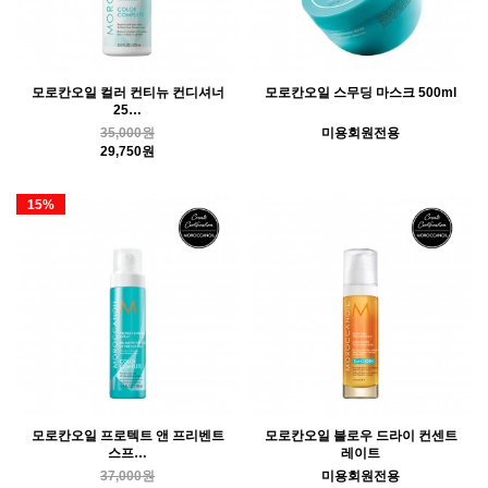
모로칸오일 컬러 컨티뉴 컨디셔너
모로칸오일 스무딩 마스크 500ml
25…
35,000원
미용회원전용
29,750원
15%
모로칸오일 프로텍트 앤 프리벤트
모로칸오일 블로우 드라이 컨센트
스프…
레이트
37,000원
미용회원전용