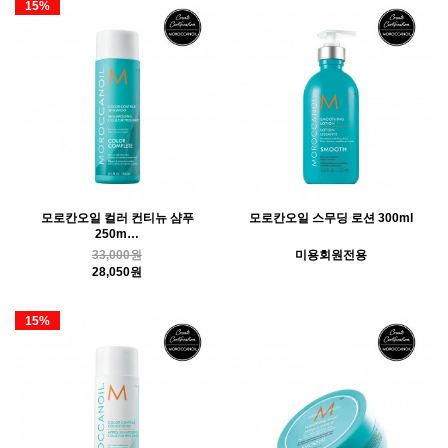
15%
모로칸오일 컬러 컨티뉴 샴푸
모로칸오일 스무딩 로션 300ml
250m…
33,000원
미용회원전용
28,050원
15%