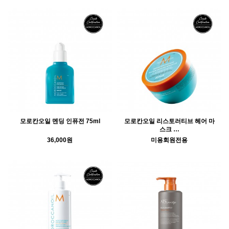
모로칸오일 멘딩 인퓨전 75ml
모로칸오일 리스토러티브 헤어 마
스크 …
36,000원
미용회원전용