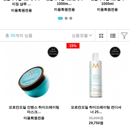
1000m…
1000ml
이징 샴푸 …
미용회원전용
미용회원전용
미용회원전용
총
98
개의 상품
상품정렬
15%
모로칸오일 인텐스 하이드레이팅
모로칸오일 하이드레이팅 컨디셔
마스크…
너 25…
미용회원전용
35,000원
29,750원