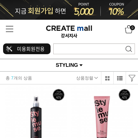
0
미용회원전용
STYLING
총
7
개의 상품
상품정렬