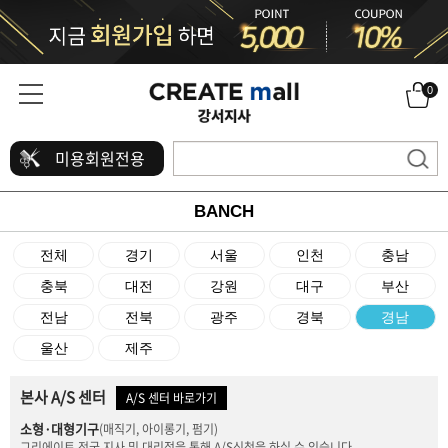
0
미용회원전용
BANCH
전체
경기
서울
인천
충남
충북
대전
강원
대구
부산
전남
전북
광주
경북
경남
울산
제주
본사 A/S 센터
A/S 센터 바로가기
소형·대형기구
(매직기, 아이롱기, 펌기)
그리에이트 전국 지사 및 대리점을 통해 A/S신청을 하실 수 있습니다.