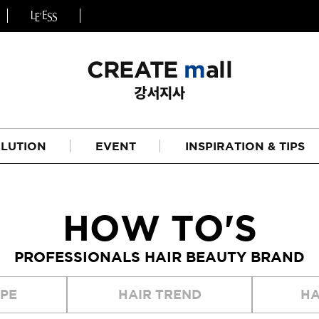
LUTION
EVENT
INSPIRATION & TIPS
HOW TO'S
PROFESSIONALS HAIR BEAUTY BRAND
헤어
리페어라인
IPE
HAIR TREND
HA
하이드레이션 라인