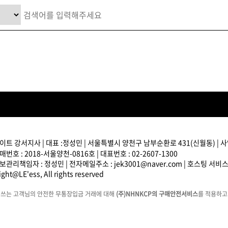
브러쉬
아이롱기
모로칸오일 트리트먼트
매직기
지날 125ml
드라이어
미용회원전용
트 강서지사 | 대표 :정성민 | 서울특별시 양천구 남부순환로 431(신월동) | 사업
번호 : 2018-서울양천-0816호 | 대표번호 : 02-2607-1300
관리책임자 : 정성민 | 전자메일주소 : jek3001@naver.com | 호스팅 서비
ght@LE'ess, All rights reserved
에쓰는 고객님의 안전한 무통장입금 거래에 대해
(주)NHNKCP의 구매안전서비스
를 적용하고