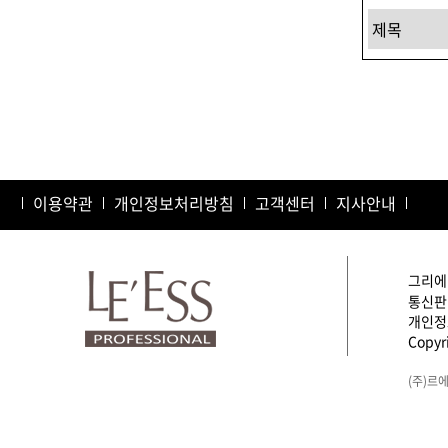
샴푸
컨디셔너
트리트먼트
토닉
세럼
이용약관
개인정보처리방침
고객센터
지사안내
오일
에센셜
스타일링
그리에이
통신판매
개인정보
Copyri
(주)르