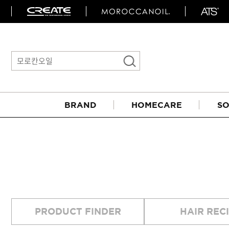
BRAND
HOMECARE
SO
아이롱기
PRODUCT FINDER
HAIR REC
매직기