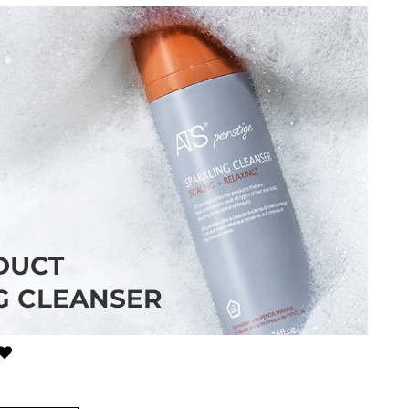
카미시
브레시
ATS 스타일뮤즈
글래미쉬
맥스