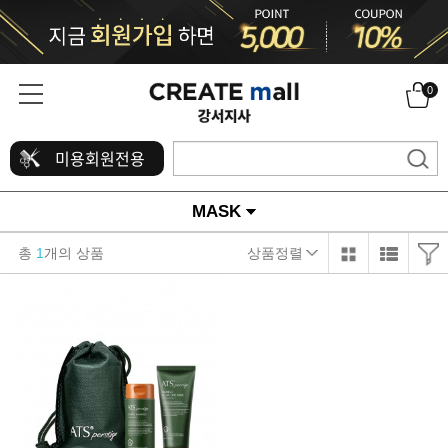
0
미용회원전용
MASK
총
1
개의 상품
상품정렬