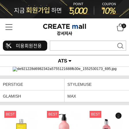
0
미용회원전용
ATS
PERSTIGE
STYLEMUSE
GLAMISH
MAX
BEST
BEST
BEST