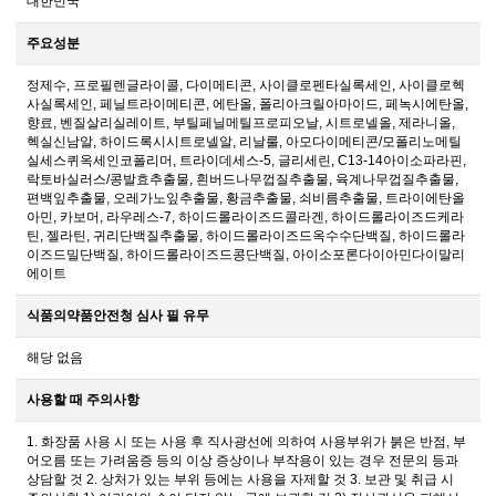
대한민국
주요성분
정제수, 프로필렌글라이콜, 다이메티콘, 사이클로펜타실록세인, 사이클로헥
사실록세인, 페닐트라이메티콘, 에탄올, 폴리아크릴아마이드, 페녹시에탄올,
향료, 벤질살리실레이트, 부틸페닐메틸프로피오날, 시트로넬올, 제라니올,
헥실신남알, 하이드록시시트로넬알, 리날룰, 아모다이메티콘/모폴리노메틸
실세스퀴옥세인코폴리머, 트라이데세스-5, 글리세린, C13-14아이소파라핀,
락토바실러스/콩발효추출물, 흰버드나무껍질추출물, 육계나무껍질추출물,
편백잎추출물, 오레가노잎추출물, 황금추출물, 쇠비름추출물, 트라이에탄올
아민, 카보머, 라우레스-7, 하이드롤라이즈드콜라겐, 하이드롤라이즈드케라
틴, 젤라틴, 귀리단백질추출물, 하이드롤라이즈드옥수수단백질, 하이드롤라
이즈드밀단백질, 하이드롤라이즈드콩단백질, 아이소포론다이아민다이말리
에이트
식품의약품안전청 심사 필 유무
해당 없음
사용할 때 주의사항
1. 화장품 사용 시 또는 사용 후 직사광선에 의하여 사용부위가 붉은 반점, 부
어오름 또는 가려움증 등의 이상 증상이나 부작용이 있는 경우 전문의 등과
상담할 것 2. 상처가 있는 부위 등에는 사용을 자제할 것 3. 보관 및 취급 시