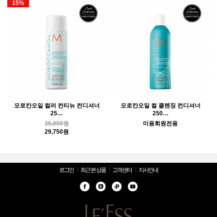
15%
모로칸오일 컬러 컨티뉴 컨디셔너
모로칸오일 컬 클렌징 컨디셔너
25…
250…
35,000원
미용회원전용
29,750원
로그인
최근 본 상품
고객센터
지사안내