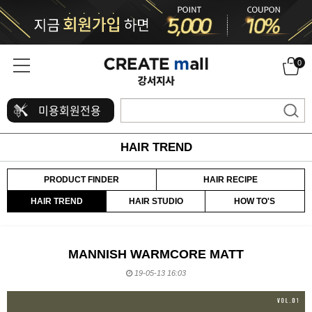
0
미용회원전용
HAIR TREND
PRODUCT FINDER
HAIR RECIPE
HAIR TREND
HAIR STUDIO
HOW TO'S
MANNISH WARMCORE MATT
19-05-13 16:03
본문