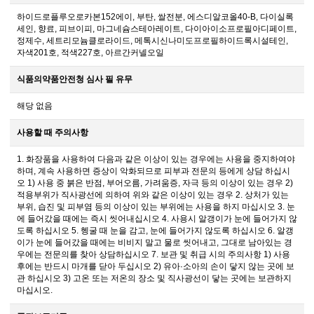
하이드로플루오로카본152에이, 부탄, 쌀전분, 에스디알코올40-B, 다이실록
세인, 향료, 피브이피, 마그네슘스테아레이트, 다이아이소프로필아디페이트,
정제수, 세트리모늄클로라이드, 메톡시신나미도프로필하이드록시설테인,
자색201호, 적색227호, 아르간커넬오일
식품의약품안전청 심사 필 유무
해당 없음
사용할 때 주의사항
1. 화장품을 사용하여 다음과 같은 이상이 있는 경우에는 사용을 중지하여야
하며, 계속 사용하면 증상이 악화되므로 피부과 전문의 등에게 상담 하십시
오 1) 사용 중 붉은 반점, 부어오름, 가려움증, 자극 등의 이상이 있는 경우 2)
적용부위가 직사광선에 의하여 위와 같은 이상이 있는 경우 2. 상처가 있는
부위, 습진 및 피부염 등의 이상이 있는 부위에는 사용을 하지 마십시오 3. 눈
에 들어갔을 때에는 즉시 씻어내십시오 4. 사용시 알갱이가 눈에 들어가지 않
도록 하십시오 5. 헹굴 때 눈을 감고, 눈에 들어가지 않도록 하십시오 6. 알갱
이가 눈에 들어갔을 때에는 비비지 말고 물로 씻어내고, 그대로 남아있는 경
우에는 전문의를 찾아 상담하십시오 7. 보관 및 취급 시의 주의사항 1) 사용
후에는 반드시 마개를 닫아 두십시오 2) 유아·소아의 손이 닿지 않는 곳에 보
관 하십시오 3) 고온 또는 저온의 장소 및 직사광선이 닿는 곳에는 보관하지
마십시오.