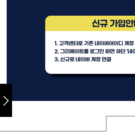
샴푸
컨디셔너
트리트먼트
토닉
세럼
오일
에센셜
스타일링