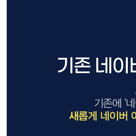
드라이기
펌기