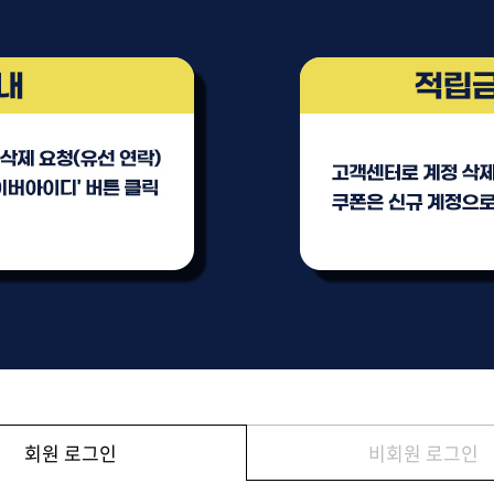
브러쉬
아이롱기
모로칸오일 트리트먼트
매직기
지날 125ml
드라이어
미용회원전용
회원 로그인
비회원 로그인