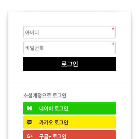
ISTURE
VOLUME
NO FRIZZ
컨디셔너
트리트먼트
오일
이벤트
살롱온리
체험단
어 레시피
헤어 트렌드
헤어 스튜디
우수회원 혜택
미용회원 혜택
소셜계정으로 로그인
네이버
로그인
광주
대구
대전
부산
서울
울산
인천
전남
카카오
로그인
구글+
로그인