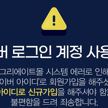
볼륨 라인
스무드 라인
텍스처
컬 라인
스타일링 라인
피니시 라인
컬러
브러시