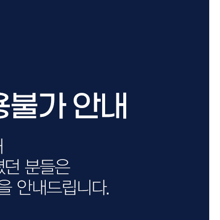
카미시
브레시
ATS 스타일뮤즈
글래미쉬
맥스